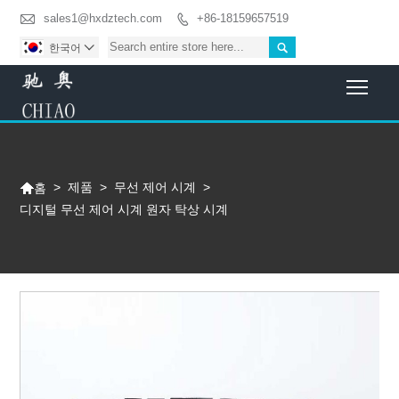

sales1@hxdztech.com
+86-18159657519


한국어

Togg

>
제품
>
무선 제어 시계
>
홈
디지털 무선 제어 시계 원자 탁상 시계