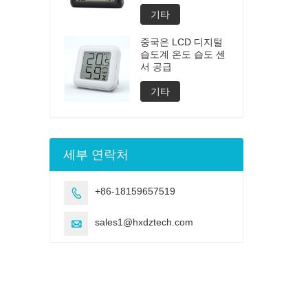
기타
중국은 LCD 디지털
습도계 온도 습도 센
서 공급
기타
세부 연락처
+86-18159657519

sales1@hxdztech.com
