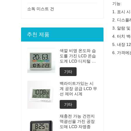
기능:
소독 미스트 건
1. 표시 
2. 디스
3. 알람 
추천 제품
4. 터치 
5. 내장 1
색깔 비명 온도와 습
6. 가격에
도를 가진 LCD 온습
도계 LCD 디지털 자
명종
기타
백라이트가있는 시
계 공장 공급 LCD 무
선 제어 시계
기타
재충전 가능 건전지
역광선을 가진 공장
도매 LCD 자명종