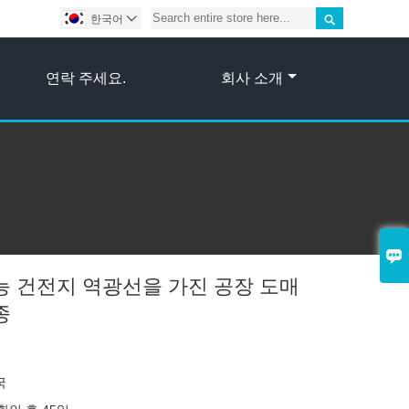

한국어

연락 주세요.
회사 소개

능 건전지 역광선을 가진 공장 도매
종
국