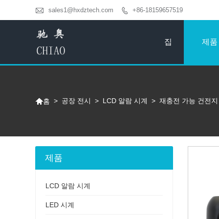

sales1@hxdztech.com
+86-18159657519

집
제품

>
공장 전시
>
LCD 알람 시계
>
재충전 가능 건전지 
홈
제품
LCD 알람 시계
LED 시계