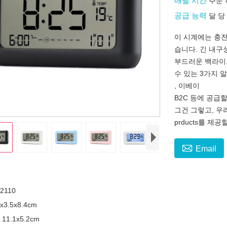
배달 시간
주문 
공급 능력
달 당 
이 시계에는 충전
습니다. 긴 내구
부드러운 백라이
수 있는 3가지 
, 이베이
B2C 등에 공급
그건 그렇고, 우
prducts를 제공

Email
2110
x3.5x8.4cm
11.1x5.2cm