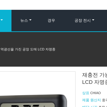
뉴스
경우
공장 전시
역광선을 가진 공장 도매 LCD 자명종
재충전 가
LCD 자명
상표
CHIAO
제품 원산지
중